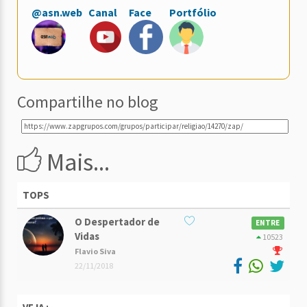
@asn.web
Canal
Face
Portfólio
Compartilhe no blog
Mais...
TOPS
O Despertador de
ENTRE
Vidas
10523
Flavio Siva
22/11/2018