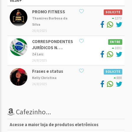
VEJA+
PROMO FITNESS
SOLICITE
Thamires Barbosa da
1273
Silva
26/8/2025
CORRESPONDENTES
ENTRE
JURÍDICOS N. . .
1031
Zé Luiz
26/8/2025
Frases e status
SOLICITE
Kelly Christina
888
26/8/2025
Cafezinho...
Acesse a maior loja de produtos eletrônicos