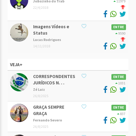
Joãozinho do Trab
11979
22/4/2018
Imagens Vídeos e
ENTRE
Status
9590
Lucas Rodrigues
14/11/2018
VEJA+
CORRESPONDENTES
ENTRE
JURÍDICOS N. . .
1031
Zé Luiz
26/8/2025
GRAÇA SEMPRE
ENTRE
GRAÇA
837
Fernando Severo
26/8/2025