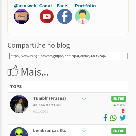
@asn.web
Canal
Face
Portfólio
Compartilhe no blog
Mais...
TOPS
Tumblr (Frases)
ENTRE
Aninha Marttins
15002
6/11/2018
Lembranças Ets
ENTRE