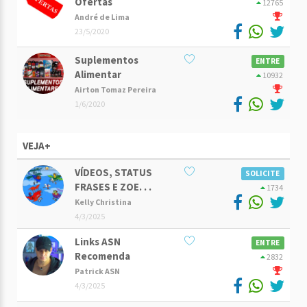
Ofertas
12765
André de Lima
23/5/2020
Suplementos
ENTRE
Alimentar
10932
Airton Tomaz Pereira
1/6/2020
VEJA+
VÍDEOS, STATUS
SOLICITE
FRASES E ZOE. . .
1734
Kelly Christina
4/3/2025
Links ASN
ENTRE
Recomenda
2832
Patrick ASN
4/3/2025