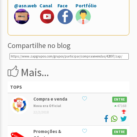
@asn.web
Canal
Face
Portfólio
Compartilhe no blog
Mais...
TOPS
Compra e venda
ENTRE
Nova era Oficial
47168
22/2/2018
Promoções &
ENTRE